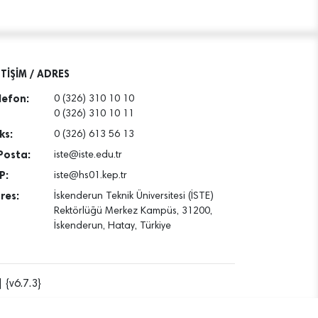
ETİŞİM / ADRES
lefon:
0 (326) 310 10 10
0 (326) 310 10 11
ks:
0 (326) 613 56 13
Posta:
iste@iste.edu.tr
P:
iste@hs01.kep.tr
res:
İskenderun Teknik Üniversitesi (İSTE)
Rektörlüğü Merkez Kampüs, 31200,
İskenderun, Hatay, Türkiye
 {v6.7.3}