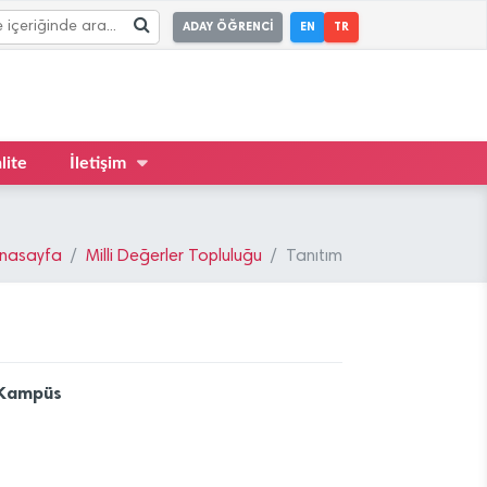
ADAY ÖĞRENCİ
EN
TR
lite
İletişim
nasayfa
Milli Değerler Topluluğu
Tanıtım
 Kampüs