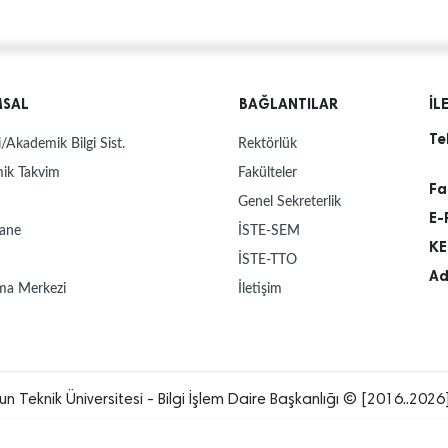
MSAL
BAĞLANTILAR
İL
Te
/Akademik Bilgi Sist.
Rektörlük
ik Takvim
Fakülteler
Fa
Genel Sekreterlik
E-
ane
İSTE-SEM
KE
İSTE-TTO
Ad
ma Merkezi
İletişim
un Teknik Üniversitesi - Bilgi İşlem Daire Başkanlığı © [2016..2026]