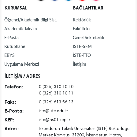
KURUMSAL
BAĞLANTILAR
Öğrenci/Akademik Bilgi Sist.
Rektörlük
Akademik Takvim
Fakülteler
E-Posta
Genel Sekreterlik
Kütüphane
İSTE-SEM
EBYS
İSTE-TTO
Uygulama Merkezi
İletişim
İLETİŞİM / ADRES
Telefon:
0 (326) 310 10 10
0 (326) 310 10 11
Faks:
0 (326) 613 56 13
E-Posta:
iste@iste.edu.tr
KEP:
iste@hs01.kep.tr
Adres:
İskenderun Teknik Üniversitesi (İSTE) Rektörlüğü
Merkez Kampüs, 31200, İskenderun, Hatay,