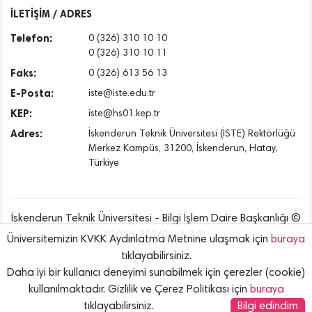
İLETİŞİM / ADRES
Telefon:
0 (326) 310 10 10
0 (326) 310 10 11
Faks:
0 (326) 613 56 13
E-Posta:
iste@iste.edu.tr
KEP:
iste@hs01.kep.tr
Adres:
İskenderun Teknik Üniversitesi (İSTE) Rektörlüğü
Merkez Kampüs, 31200, İskenderun, Hatay,
Türkiye
İskenderun Teknik Üniversitesi - Bilgi İşlem Daire Başkanlığı ©
[2016..2026] {v6.7.3}
Üniversitemizin KVKK Aydınlatma Metnine ulaşmak için
buraya
tıklayabilirsiniz.
Daha iyi bir kullanıcı deneyimi sunabilmek için çerezler (cookie)
kullanılmaktadır. Gizlilik ve Çerez Politikası için
buraya
tıklayabilirsiniz.
Bilgi edindim