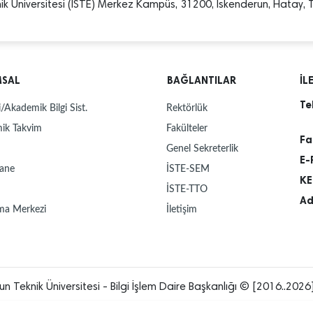
k Üniversitesi (İSTE) Merkez Kampüs, 31200, İskenderun, Hatay, T
MSAL
BAĞLANTILAR
İL
Te
/Akademik Bilgi Sist.
Rektörlük
ik Takvim
Fakülteler
Fa
Genel Sekreterlik
E-
ane
İSTE-SEM
KE
İSTE-TTO
Ad
ma Merkezi
İletişim
un Teknik Üniversitesi - Bilgi İşlem Daire Başkanlığı © [2016..2026]