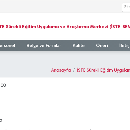
TE Sürekli Eğitim Uygulama ve Araştırma Merkezi (İSTE-SE
ersonel
Belge ve Formlar
Kalite
Öneri
İleti
Anasayfa
İSTE Sürekli Eğitim Uygul
 00
tr