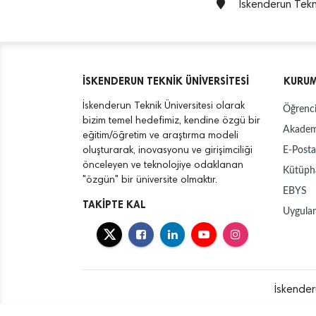
İskenderun Tekni
İSKENDERUN TEKNİK ÜNİVERSİTESİ
KURU
İskenderun Teknik Üniversitesi olarak
Öğrenci
bizim temel hedefimiz, kendine özgü bir
Akadem
eğitim/öğretim ve araştırma modeli
E-Posta
oluşturarak, inovasyonu ve girişimciliği
önceleyen ve teknolojiye odaklanan
Kütüph
"özgün" bir üniversite olmaktır.
EBYS
TAKİPTE KAL
Uygula
İskender