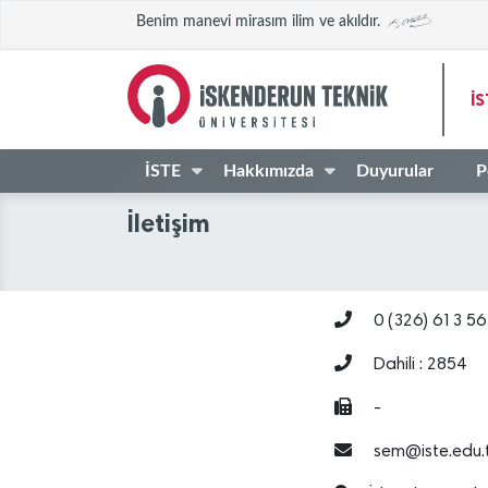
Benim manevi mirasım ilim ve akıldır.
İS
İSTE
Hakkımızda
Duyurular
P
İletişim
0 (326) 613 56
Dahili : 2854
-
sem@iste.edu.