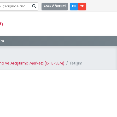
ADAY ÖĞRENCİ
EN
TR
M)
şim
ama ve Araştırma Merkezi (İSTE-SEM)
İletişim