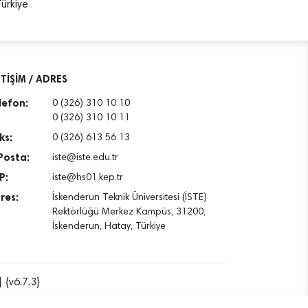
ürkiye
ETİŞİM / ADRES
lefon:
0 (326) 310 10 10
0 (326) 310 10 11
ks:
0 (326) 613 56 13
Posta:
iste@iste.edu.tr
P:
iste@hs01.kep.tr
res:
İskenderun Teknik Üniversitesi (İSTE)
Rektörlüğü Merkez Kampüs, 31200,
İskenderun, Hatay, Türkiye
 {v6.7.3}