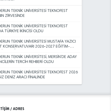
de Haşere ve Böcek İlaçlama Hizmeti Alımı
DERUN TEKNİK ÜNİVERSİTESİ TEKNOFEST
ılı Müzik Programı Özel Yetenek Sınavı
NIN ZİRVESİNDE
DERUN TEKNİK ÜNİVERSİTESİ TEKNOFEST
inesi Alımı
A TÜRKİYE İKİNCİSİ OLDU
ı (16.07.2026)
DERUN TEKNİK ÜNİVERSİTESİ MUSTAFA YAZICI
T KONSERVATUVARI 2026-2027 EĞİTİM-
İM YILI ÖZEL YETENEK SINAVI
ı (16.07.2026)
DERUN TEKNİK ÜNİVERSİTESİ, MERSİN’DE ADAY
CİLERİN TERCİH REHBERİ OLDU
anı (16.07.2026)
DERUN TEKNİK ÜNİVERSİTESİ TEKNOFEST 2026
IZ DENİZ ARACI FİNALİNDE
ALESİ
DERUN TEKNİK ÜNİVERSİTESİ TUA ASTRO
THON TÜRKİYE FİNALİNDE
de Haşere ve Böcek İlaçlama Hizmeti Alımı
İLESİNE HOŞGELDİNİZ
ETİŞİM / ADRES