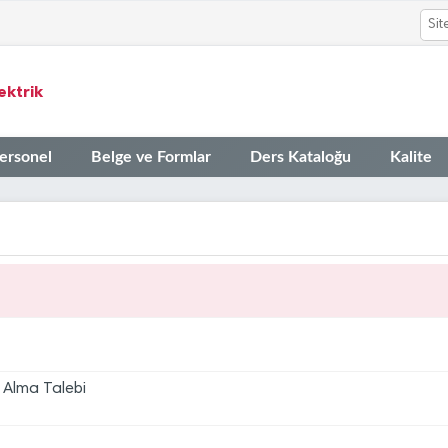
ektrik
ersonel
Belge ve Formlar
Ders Kataloğu
Kalite
16
İSTE Öğretim Üyesi Alım İlan
Tem
s Alma Talebi
16
İSTE Öğretim Elemanı Alım İl
Tem