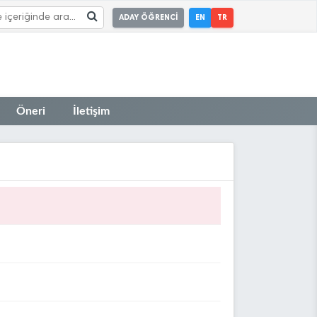
ADAY ÖĞRENCİ
EN
TR
Öneri
İletişim
ı (16.07.2026)
anı (16.07.2026)