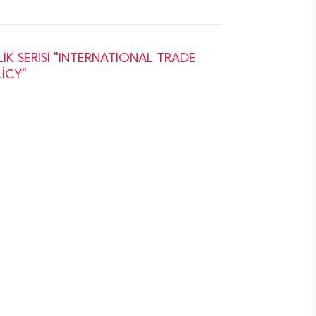
İK SERİSİ "INTERNATİONAL TRADE
İCY"