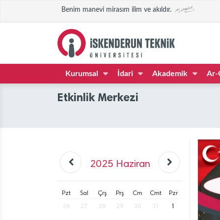
Benim manevi mirasım ilim ve akıldır.
Kurumsal
İdari
Akademik
Ar-
Etkinlik Merkezi
2025
Haziran
Pzt
Sal
Çrş
Prş
Cm
Cmt
Pzr
26
27
28
29
30
31
1