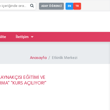
ADAY ÖĞRENCİ
EN
TR
lite
İletişim
Anasayfa
Etkinlik Merkezi
KAYNAKÇISI EĞİTİMİ VE
RMA" "KURS AÇILIYOR!"