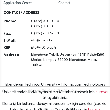
Application Center
Contact
CONTACT/ ADDRESS
Phone:
0 (326) 310 10 10
0 (326) 310 10 11
Fax:
0 (326) 613 56 13
E-Mail:
iste@iste.edu.tr
KEP:
iste@hs01.kep.tr
Address:
İskenderun Teknik Üniversitesi (İSTE) Rektörlüğü
Merkez Kampüs, 31200, İskenderun, Hatay,
Türkiye
Iskenderun Technical University - Information Technologies
Office © [2016..2026] {v6.7.3}
Üniversitemizin KVKK Aydınlatma Metnine ulaşmak için
buraya
tıklayabilirsiniz.
Daha iyi bir kullanıcı deneyimi sunabilmek için çerezler (cookie)
kullanılmaktadır. Gizlilik ve Çerez Politikası için
buraya