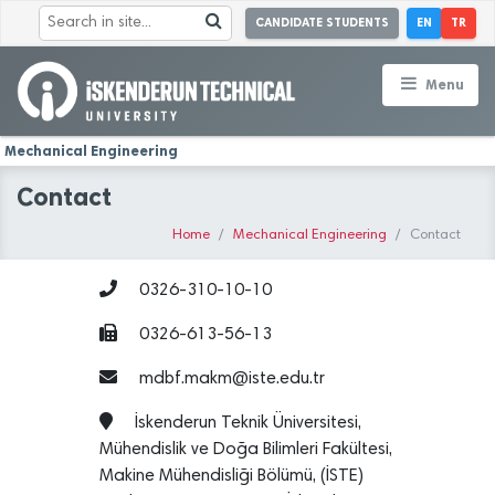
CANDIDATE STUDENTS
EN
TR
Menu
Mechanical Engineering
Contact
Home
Mechanical Engineering
Contact
0326-310-10-10
0326-613-56-13
mdbf.makm@iste.edu.tr
İskenderun Teknik Üniversitesi,
Mühendislik ve Doğa Bilimleri Fakültesi,
Makine Mühendisliği Bölümü, (İSTE)