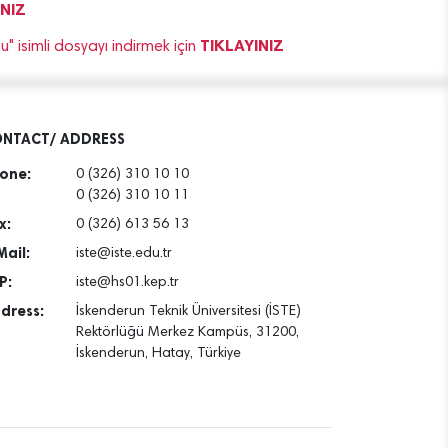
INIZ
TIKLAYINIZ
 isimli dosyayı indirmek için
NTACT/ ADDRESS
one:
0 (326) 310 10 10
0 (326) 310 10 11
x:
0 (326) 613 56 13
Mail:
iste@iste.edu.tr
P:
iste@hs01.kep.tr
dress:
İskenderun Teknik Üniversitesi (İSTE)
Rektörlüğü Merkez Kampüs, 31200,
İskenderun, Hatay, Türkiye