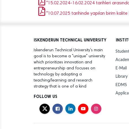
"15.02.2024-16.02.2024 tarihleri arasında g
"10.07.2025 tarihinde yapılan birim kalit
ISKENDERUN TECHNICAL UNIVERSITY
INSTI
Iskenderun Technical University's main
Student
goal is to become a "unique" university
Academ
which prioritizes innovation and
E-Mail
entrepreneurship and focuses on
technology by adopting a
Library
teaching/learning and research
EDMS
strategy that is one of a kind
Applica
FOLLOW US