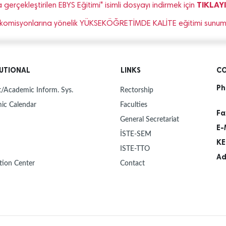
TIKLAY
erçekleştirilen EBYS Eğitimi" isimli dosyayı indirmek için
e komisyonlarına yönelik YÜKSEKÖĞRETİMDE KALİTE eğitimi sunumu"
TUTIONAL
LINKS
CO
Ph
/Academic Inform. Sys.
Rectorship
ic Calendar
Faculties
Fa
General Secretariat
E-
İSTE-SEM
KE
ISTE-TTO
Ad
tion Center
Contact