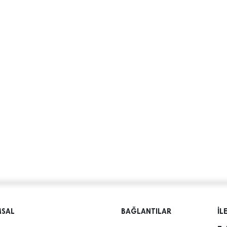
MSAL
BAĞLANTILAR
İL