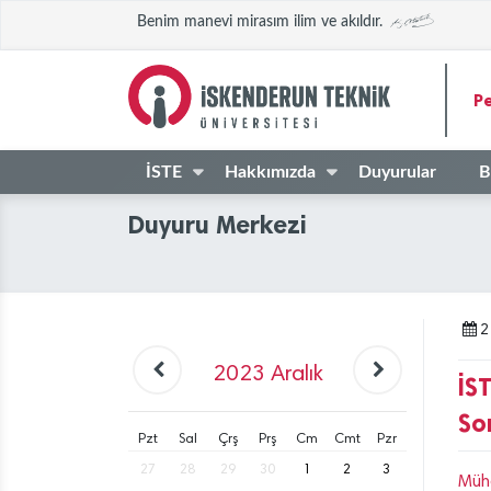
Benim manevi mirasım ilim ve akıldır.
Pe
İSTE
Hakkımızda
Duyurular
B
Duyuru Merkezi
2
2023
Aralık
İS
So
Pzt
Sal
Çrş
Prş
Cm
Cmt
Pzr
27
28
29
30
1
2
3
Mühe