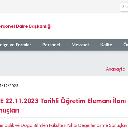
rsonel Daire Başkanlığı
elge ve Formlar
Personel
Mevzuat
Kalite
Ö
Anasayfa
1/12/2023
TE 22.11.2023 Tarihli Öğretim Elemanı İlan
nuçları
ndislik ve Doğa Bilimleri Fakültesi Nihai Değerlendirme Sonuçları İç