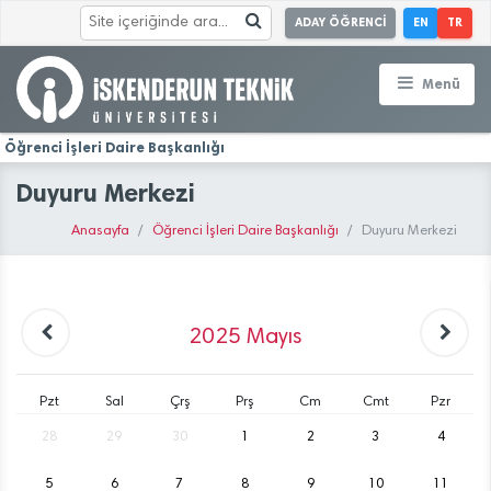
ADAY ÖĞRENCİ
EN
TR
Menü
Öğrenci İşleri Daire Başkanlığı
Duyuru Merkezi
Anasayfa
Öğrenci İşleri Daire Başkanlığı
Duyuru Merkezi
2025
Mayıs
Pzt
Sal
Çrş
Prş
Cm
Cmt
Pzr
28
29
30
1
2
3
4
5
6
7
8
9
10
11