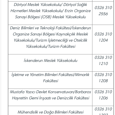
Dörtyol Meslek Yüksekokulu/ Dörtyol Sağlık
0326 310
Hizmetleri Meslek Yüksekokulu/ Erzin Organize
2556
Sanayi Bölgesi (OSB) Meslek Yüksekokulu
Deniz Bilimleri ve Teknoloji Fakültesi/İskenderun
Organize Sanayi Bölgesi Kaynakçılık Meslek
0326 310
Yüksekokulu/Turizm İşletmeciliği ve Otelcilik
1204
Yüksekokulu/Turizm Fakültesi
0326 310
İskenderun Meslek Yüksekokulu
1210
İşletme ve Yönetim Bilimleri Fakültesi/Mimarlık
0326 310
Fakültesi
1208
Mustafa Yazıcı Devlet Konservatuvarı/Barbaros
0326 310
Hayrettin Gemi İnşaatı ve Denizcilik Fakültesi
1206
0326 310
Mühendislik ve Doğa Bilimleri Fakültesi