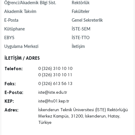
Öğrenci/Akademik Bilgi Sist.
Rektörlük
Akademik Takvim
Fakülteler
E-Posta
Genel Sekreterlik
Kütüphane
İSTE-SEM
EBYS
İSTE-TTO
Uygulama Merkezi
İletişim
İLETİŞİM / ADRES
Telefon:
0 (326) 310 10 10
0 (326) 310 10 11
Faks:
0 (326) 613 56 13
E-Posta:
iste@iste.edu.tr
KEP:
iste@hs01.kep.tr
Adres:
İskenderun Teknik Üniversitesi (İSTE) Rektörlüğü
Merkez Kampüs, 31200, İskenderun, Hatay,
Türkiye