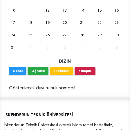
10
11
12
13
14
15
16
17
18
19
20
21
22
23
24
25
26
27
28
29
30
31
1
2
3
4
5
6
DİZİN
Genel
Öğrenci
Akademik
Kampüs
Gösterilecek duyuru bulunamadı!
İSKENDERUN TEKNİK ÜNİVERSİTESİ
İskenderun Teknik Üniversitesi olarak bizim temel hedefimiz,