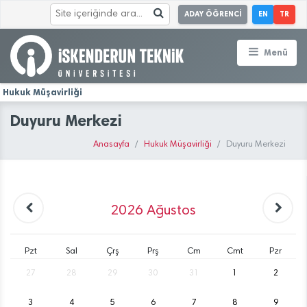
ADAY ÖĞRENCİ
EN
TR
Menü
Hukuk Müşavirliği
Duyuru Merkezi
Anasayfa
Hukuk Müşavirliği
Duyuru Merkezi
2026
Ağustos
Pzt
Sal
Çrş
Prş
Cm
Cmt
Pzr
27
28
29
30
31
1
2
3
4
5
6
7
8
9