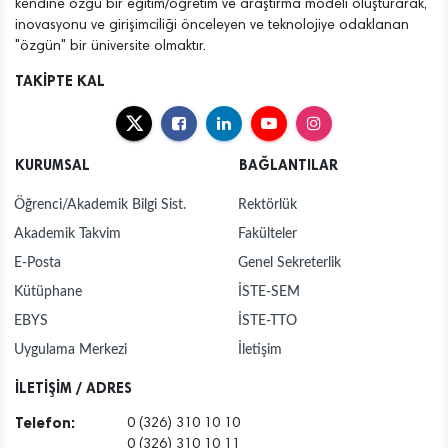
kendine özgü bir eğitim/öğretim ve araştırma modeli oluşturarak,
inovasyonu ve girişimciliği önceleyen ve teknolojiye odaklanan
"özgün" bir üniversite olmaktır.
TAKİPTE KAL
KURUMSAL
BAĞLANTILAR
Öğrenci/Akademik Bilgi Sist.
Rektörlük
Akademik Takvim
Fakülteler
E-Posta
Genel Sekreterlik
Kütüphane
İSTE-SEM
EBYS
İSTE-TTO
Uygulama Merkezi
İletişim
İLETİŞİM / ADRES
Telefon:
0 (326) 310 10 10
0 (326) 310 10 11