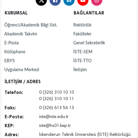
KURUMSAL
BAĞLANTILAR
Öğrenci/Akademik Bilgi Sist.
Rektörlük
Akademik Takvim
Fakülteler
E-Posta
Genel Sekreterlik
Kütüphane
İSTE-SEM
EBYS
İSTE-TTO
Uygulama Merkezi
İletişim
İLETİŞİM / ADRES
Telefon:
0 (326) 310 10 10
0 (326) 310 10 11
Faks:
0 (326) 613 56 13
E-Posta:
iste@iste.edu.tr
KEP:
iste@hs01.kep.tr
Adres:
İskenderun Teknik Üniversitesi (İSTE) Rektörlüğü