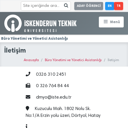
ADAY ÖĞRENCİ
EN
TR
Menü
Büro Yönetimi ve Yönetici Asistanlığı
İletişim
Anasayfa
Büro Yönetimi ve Yönetici Asistanlığı
İletişim
0326 310 2451
0 326 764 84 44
dmyo@iste.edu.tr
Kuzuculu Mah. 1802 Nolu Sk.
No:1/A Erzin yolu üzeri, Dörtyol, Hatay