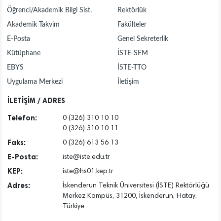
Öğrenci/Akademik Bilgi Sist.
Rektörlük
Akademik Takvim
Fakülteler
E-Posta
Genel Sekreterlik
Kütüphane
İSTE-SEM
EBYS
İSTE-TTO
Uygulama Merkezi
İletişim
İLETİŞİM / ADRES
Telefon:
0 (326) 310 10 10
0 (326) 310 10 11
Faks:
0 (326) 613 56 13
E-Posta:
iste@iste.edu.tr
KEP:
iste@hs01.kep.tr
Adres:
İskenderun Teknik Üniversitesi (İSTE) Rektörlüğü
Merkez Kampüs, 31200, İskenderun, Hatay,
Türkiye