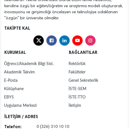
İskenderun Teknik Üniversitesi olarak bizim temel hedefimiz,
kendine özgü bir eğitim/öğretim ve araştırma modeli oluşturarak,
inovasyonu ve girişimciliği önceleyen ve teknolojiye odaklanan
"özgün" bir üniversite olmaktır.
TAKİPTE KAL
KURUMSAL
BAĞLANTILAR
Öğrenci/Akademik Bilgi Sist.
Rektörlük
Akademik Takvim
Fakülteler
E-Posta
Genel Sekreterlik
Kütüphane
İSTE-SEM
EBYS
İSTE-TTO
Uygulama Merkezi
İletişim
İLETİŞİM / ADRES
Telefon:
0 (326) 310 10 10