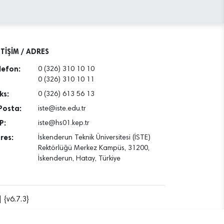
ETİŞİM / ADRES
lefon:
0 (326) 310 10 10
0 (326) 310 10 11
ks:
0 (326) 613 56 13
Posta:
iste@iste.edu.tr
P:
iste@hs01.kep.tr
res:
İskenderun Teknik Üniversitesi (İSTE)
Rektörlüğü Merkez Kampüs, 31200,
İskenderun, Hatay, Türkiye
 {v6.7.3}