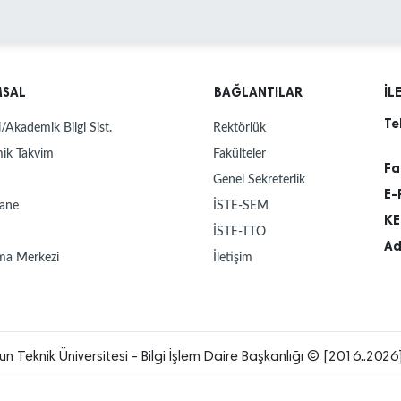
MSAL
BAĞLANTILAR
İL
Te
/Akademik Bilgi Sist.
Rektörlük
ik Takvim
Fakülteler
Fa
Genel Sekreterlik
E-
ane
İSTE-SEM
KE
İSTE-TTO
Ad
ma Merkezi
İletişim
un Teknik Üniversitesi - Bilgi İşlem Daire Başkanlığı © [2016..2026]