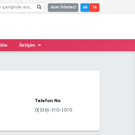
ADAY ÖĞRENCİ
EN
TR
lite
İletişim
Telefon No
0(326)-310-1010