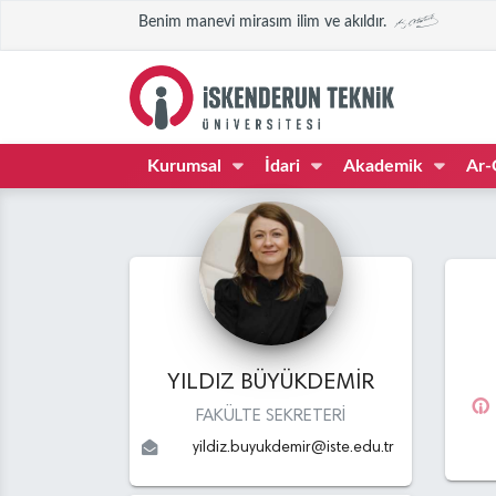
Benim manevi mirasım ilim ve akıldır.
Kurumsal
İdari
Akademik
Ar-
YILDIZ BÜYÜKDEMİR
FAKÜLTE SEKRETERİ
yildiz.buyukdemir
@
iste.edu
.tr