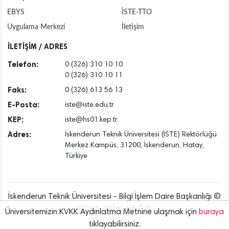
EBYS
İSTE-TTO
Uygulama Merkezi
İletişim
İLETİŞİM / ADRES
Telefon:
0 (326) 310 10 10
0 (326) 310 10 11
Faks:
0 (326) 613 56 13
E-Posta:
iste@iste.edu.tr
KEP:
iste@hs01.kep.tr
Adres:
İskenderun Teknik Üniversitesi (İSTE) Rektörlüğü
Merkez Kampüs, 31200, İskenderun, Hatay,
Türkiye
İskenderun Teknik Üniversitesi - Bilgi İşlem Daire Başkanlığı ©
[2016..2026] {v6.7.3}
Üniversitemizin KVKK Aydınlatma Metnine ulaşmak için
buraya
tıklayabilirsiniz.