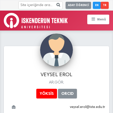
ADAY ÖĞRENCİ
EN
TR
Menü
VEYSEL EROL
AR.GÖR.
YÖKSİS
ORCID
veysel.erol
@
iste.edu
.tr