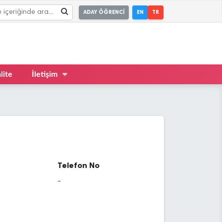
ADAY ÖĞRENCİ
EN
TR
lite
İletişim
Telefon No
-