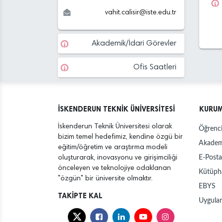
vahit.calisir
@
iste.edu
.tr
Akademik/İdari Görevler
Ofis Saatleri
İSKENDERUN TEKNİK ÜNİVERSİTESİ
KURU
İskenderun Teknik Üniversitesi olarak
Öğrenci
bizim temel hedefimiz, kendine özgü bir
Akadem
eğitim/öğretim ve araştırma modeli
E-Posta
oluşturarak, inovasyonu ve girişimciliği
önceleyen ve teknolojiye odaklanan
Kütüph
"özgün" bir üniversite olmaktır.
EBYS
TAKİPTE KAL
Uygula