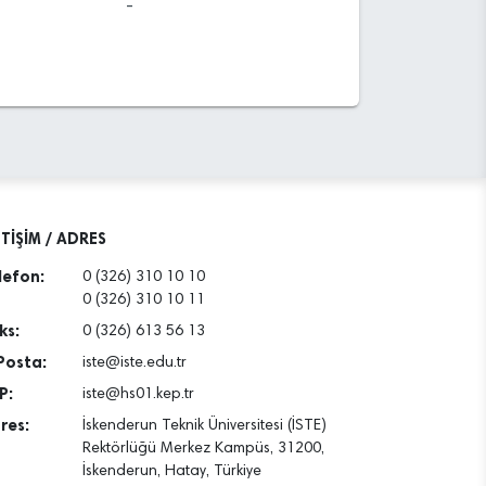
-
ETİŞİM / ADRES
lefon:
0 (326) 310 10 10
0 (326) 310 10 11
ks:
0 (326) 613 56 13
Posta:
iste@iste.edu.tr
P:
iste@hs01.kep.tr
res:
İskenderun Teknik Üniversitesi (İSTE)
Rektörlüğü Merkez Kampüs, 31200,
İskenderun, Hatay, Türkiye