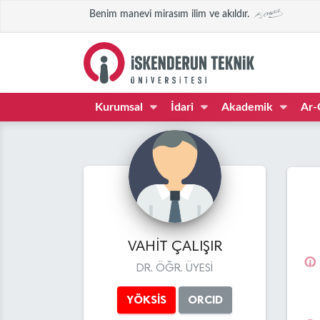
Benim manevi mirasım ilim ve akıldır.
Kurumsal
İdari
Akademik
Ar-
VAHİT ÇALIŞIR
DR. ÖĞR. ÜYESİ
YÖKSİS
ORCID