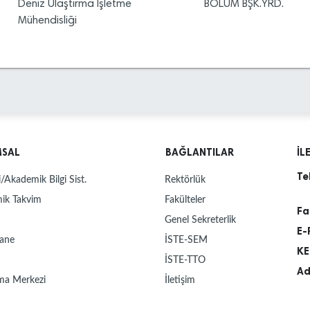
Deniz Ulaştırma İşletme
BÖLÜM BŞK.YRD.
Mühendisliği
MSAL
BAĞLANTILAR
İL
Te
/Akademik Bilgi Sist.
Rektörlük
ik Takvim
Fakülteler
Fa
Genel Sekreterlik
E-
ane
İSTE-SEM
KE
İSTE-TTO
Ad
ma Merkezi
İletişim