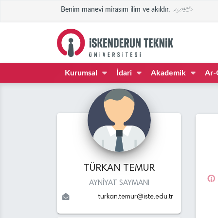
Benim manevi mirasım ilim ve akıldır.
Kurumsal
İdari
Akademik
Ar-
TÜRKAN TEMUR
AYNİYAT SAYMANI
turkan.temur
@
iste.edu
.tr