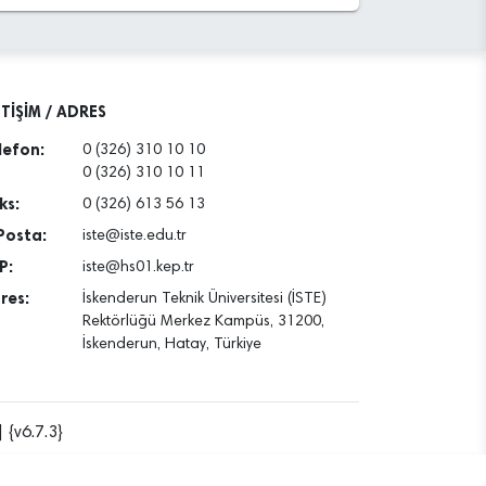
ETİŞİM / ADRES
lefon:
0 (326) 310 10 10
0 (326) 310 10 11
ks:
0 (326) 613 56 13
Posta:
iste@iste.edu.tr
P:
iste@hs01.kep.tr
res:
İskenderun Teknik Üniversitesi (İSTE)
Rektörlüğü Merkez Kampüs, 31200,
İskenderun, Hatay, Türkiye
 {v6.7.3}