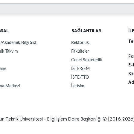
MSAL
BAĞLANTILAR
İL
Te
/Akademik Bilgi Sist.
Rektörlük
ik Takvim
Fakülteler
Fa
Genel Sekreterlik
E-
ane
İSTE-SEM
KE
İSTE-TTO
Ad
ma Merkezi
İletişim
un Teknik Üniversitesi - Bilgi İşlem Daire Başkanlığı © [2016..2026]