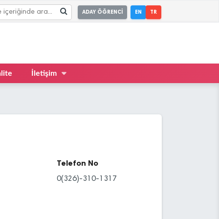
ADAY ÖĞRENCİ
EN
TR
lite
İletişim
Telefon No
0(326)-310-1317