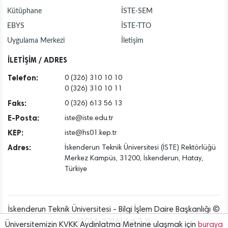
Kütüphane
İSTE-SEM
EBYS
İSTE-TTO
Uygulama Merkezi
İletişim
İLETİŞİM / ADRES
Telefon:
0 (326) 310 10 10
0 (326) 310 10 11
Faks:
0 (326) 613 56 13
E-Posta:
iste@iste.edu.tr
KEP:
iste@hs01.kep.tr
Adres:
İskenderun Teknik Üniversitesi (İSTE) Rektörlüğü
Merkez Kampüs, 31200, İskenderun, Hatay,
Türkiye
İskenderun Teknik Üniversitesi - Bilgi İşlem Daire Başkanlığı ©
[2016..2026] {v6.7.3}
Üniversitemizin KVKK Aydınlatma Metnine ulaşmak için
buraya