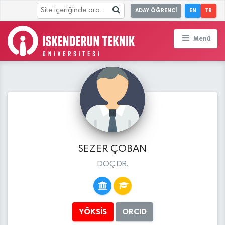
ADAY ÖĞRENCİ
EN
TR
Menü
SEZER ÇOBAN
DOÇ.DR.
YÖKSİS
ORCID