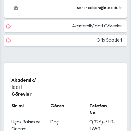
sezer.coban
@
iste.edu
.tr
Akademik/İdari Görevler
Ofis Saatleri
Akademik/
İdari
Görevler
Birimi
Görevi
Telefon
No
Uçak Bakım ve
Doç.
0(326)-310-
Onarım
1650