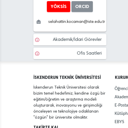
YÖKSİS
ORCID
selahattin.kocaman
@
iste.edu
.tr
Akademik/İdari Görevler
Ofis Saatleri
İSKENDERUN TEKNİK ÜNİVERSİTESİ
KURU
İskenderun Teknik Üniversitesi olarak
Öğrenci
bizim temel hedefimiz, kendine özgü bir
Akadem
eğitim/öğretim ve araştırma modeli
E-Posta
oluşturarak, inovasyonu ve girişimciliği
önceleyen ve teknolojiye odaklanan
Kütüph
"özgün" bir üniversite olmaktır.
EBYS
TAKİPTE KAL