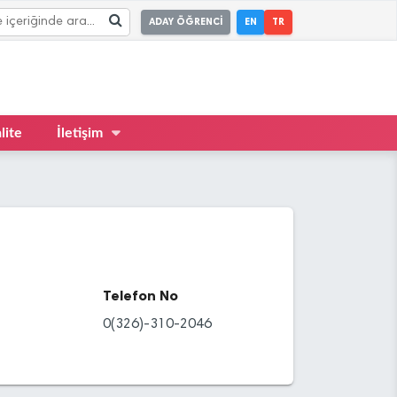
ADAY ÖĞRENCİ
EN
TR
lite
İletişim
Telefon No
0(326)-310-2046