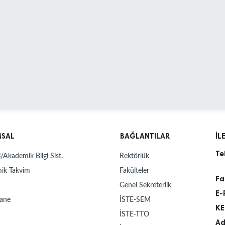
MSAL
BAĞLANTILAR
İL
Te
/Akademik Bilgi Sist.
Rektörlük
ik Takvim
Fakülteler
Fa
Genel Sekreterlik
E-
ane
İSTE-SEM
KE
İSTE-TTO
Ad