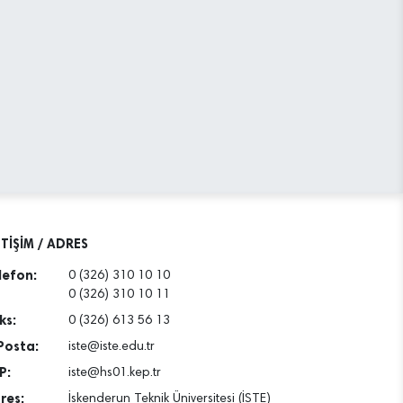
ETİŞİM / ADRES
lefon:
0 (326) 310 10 10
0 (326) 310 10 11
ks:
0 (326) 613 56 13
Posta:
iste@iste.edu.tr
P:
iste@hs01.kep.tr
res:
İskenderun Teknik Üniversitesi (İSTE)