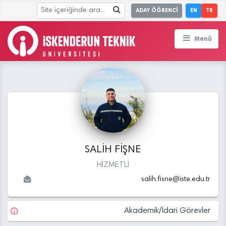
ADAY ÖĞRENCİ
EN
TR
Menü
SALİH FİŞNE
HİZMETLİ
salih.fisne
@
iste.edu
.tr
Akademik/İdari Görevler