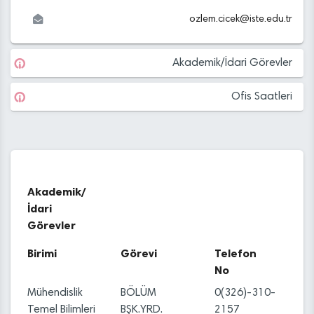
ozlem.cicek
@
iste.edu
.tr
Akademik/İdari Görevler
Ofis Saatleri
Akademik/
İdari
Görevler
Birimi
Görevi
Telefon
No
Mühendislik
BÖLÜM
0(326)-310-
Temel Bilimleri
BŞK.YRD.
2157