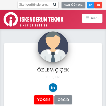
ADAY ÖĞRENCİ
EN
TR
Menü
ÖZLEM ÇİÇEK
DOÇ.DR.
YÖKSİS
ORCID