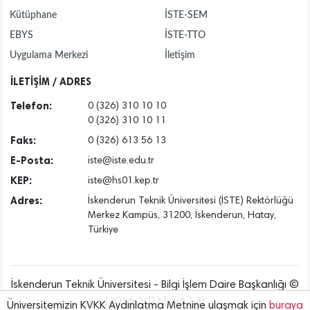
Kütüphane
İSTE-SEM
EBYS
İSTE-TTO
Uygulama Merkezi
İletişim
İLETİŞİM / ADRES
Telefon:
0 (326) 310 10 10
0 (326) 310 10 11
Faks:
0 (326) 613 56 13
E-Posta:
iste@iste.edu.tr
KEP:
iste@hs01.kep.tr
Adres:
İskenderun Teknik Üniversitesi (İSTE) Rektörlüğü
Merkez Kampüs, 31200, İskenderun, Hatay,
Türkiye
İskenderun Teknik Üniversitesi - Bilgi İşlem Daire Başkanlığı ©
[2016..2026] {v6.7.3}
Üniversitemizin KVKK Aydınlatma Metnine ulaşmak için
buraya