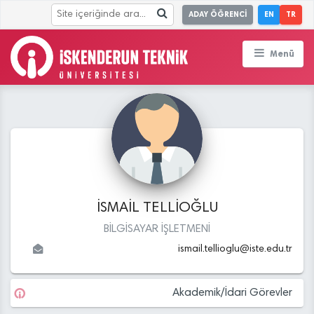
ADAY ÖĞRENCİ
EN
TR
Menü
İSMAİL TELLİOĞLU
BİLGİSAYAR İŞLETMENİ
ismail.tellioglu
@
iste.edu
.tr
Akademik/İdari Görevler