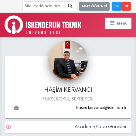
ADAY ÖĞRENCİ
EN
TR
Menü
HAŞİM KERVANCI
YÜKSEKOKUL SEKRETERİ
hasim.kervanci
@
iste.edu
.tr
Akademik/İdari Görevler