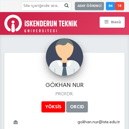
ADAY ÖĞRENCİ
EN
TR
Menü
GÖKHAN NUR
PROF.DR.
YÖKSİS
ORCID
gokhan.nur
@
iste.edu
.tr