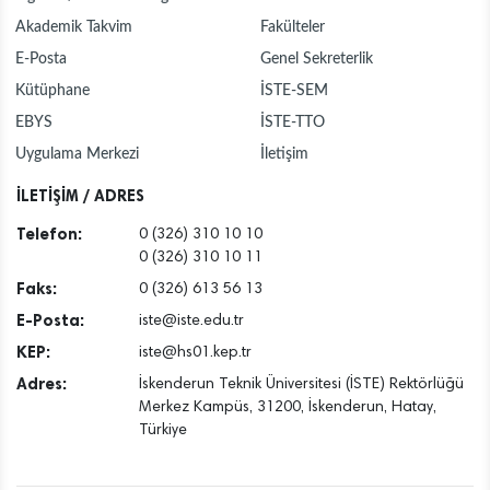
Akademik Takvim
Fakülteler
E-Posta
Genel Sekreterlik
Kütüphane
İSTE-SEM
EBYS
İSTE-TTO
Uygulama Merkezi
İletişim
İLETİŞİM / ADRES
Telefon:
0 (326) 310 10 10
0 (326) 310 10 11
Faks:
0 (326) 613 56 13
E-Posta:
iste@iste.edu.tr
KEP:
iste@hs01.kep.tr
Adres:
İskenderun Teknik Üniversitesi (İSTE) Rektörlüğü
Merkez Kampüs, 31200, İskenderun, Hatay,
Türkiye