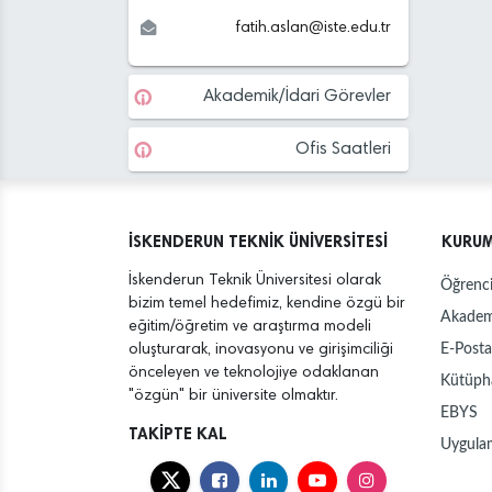
fatih.aslan
@
iste.edu
.tr
Akademik/İdari Görevler
Ofis Saatleri
İSKENDERUN TEKNİK ÜNİVERSİTESİ
KURU
İskenderun Teknik Üniversitesi olarak
Öğrenci
bizim temel hedefimiz, kendine özgü bir
Akadem
eğitim/öğretim ve araştırma modeli
E-Posta
oluşturarak, inovasyonu ve girişimciliği
önceleyen ve teknolojiye odaklanan
Kütüph
"özgün" bir üniversite olmaktır.
EBYS
TAKİPTE KAL
Uygula