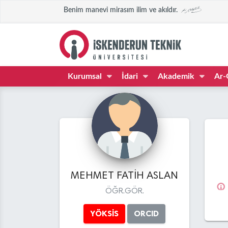
Benim manevi mirasım ilim ve akıldır.
Kurumsal
İdari
Akademik
Ar-
MEHMET FATİH ASLAN
ÖĞR.GÖR.
YÖKSİS
ORCID