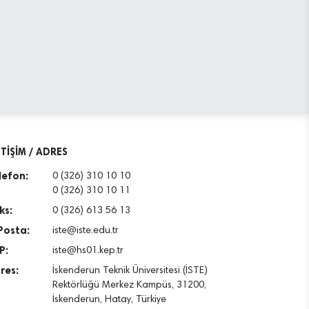
ETİŞİM / ADRES
lefon:
0 (326) 310 10 10
0 (326) 310 10 11
ks:
0 (326) 613 56 13
Posta:
iste@iste.edu.tr
P:
iste@hs01.kep.tr
res:
İskenderun Teknik Üniversitesi (İSTE)
Rektörlüğü Merkez Kampüs, 31200,
İskenderun, Hatay, Türkiye