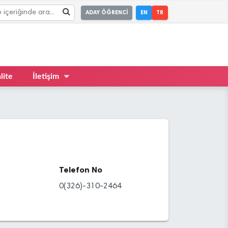
ADAY ÖĞRENCİ
EN
TR
lite
İletişim
Telefon No
0(326)-310-2464