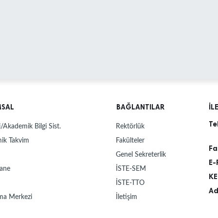
MSAL
BAĞLANTILAR
İL
Te
/Akademik Bilgi Sist.
Rektörlük
ik Takvim
Fakülteler
Fa
Genel Sekreterlik
E-
ane
İSTE-SEM
KE
İSTE-TTO
Ad
ma Merkezi
İletişim