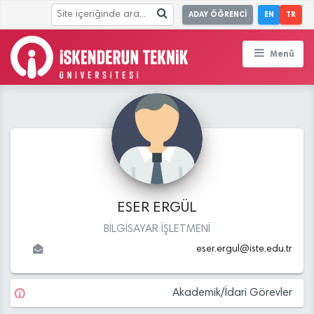
ADAY ÖĞRENCİ
EN
TR
Menü
ESER ERGÜL
BİLGİSAYAR İŞLETMENİ
eser.ergul
@
iste.edu
.tr
Akademik/İdari Görevler