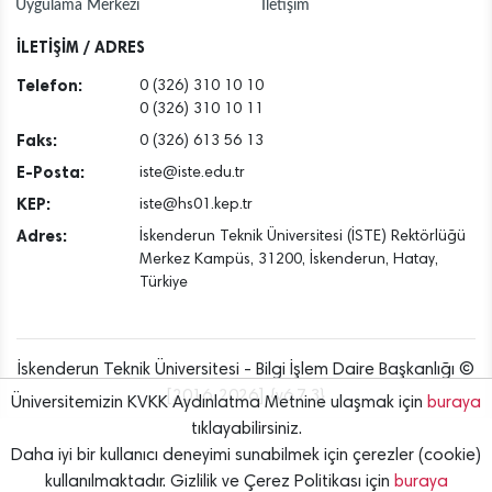
Uygulama Merkezi
İletişim
İLETİŞİM / ADRES
Telefon:
0 (326) 310 10 10
0 (326) 310 10 11
Faks:
0 (326) 613 56 13
E-Posta:
iste@iste.edu.tr
KEP:
iste@hs01.kep.tr
Adres:
İskenderun Teknik Üniversitesi (İSTE) Rektörlüğü
Merkez Kampüs, 31200, İskenderun, Hatay,
Türkiye
İskenderun Teknik Üniversitesi - Bilgi İşlem Daire Başkanlığı ©
[2016..2026] {v6.7.3}
Üniversitemizin KVKK Aydınlatma Metnine ulaşmak için
buraya
tıklayabilirsiniz.
Daha iyi bir kullanıcı deneyimi sunabilmek için çerezler (cookie)
kullanılmaktadır. Gizlilik ve Çerez Politikası için
buraya