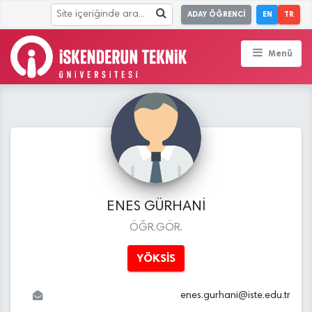
ADAY ÖĞRENCİ
EN
TR
Menü
ENES GÜRHANİ
ÖĞR.GÖR.
YÖKSİS
enes.gurhani
@
iste.edu
.tr