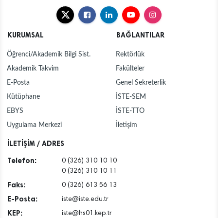
KURUMSAL
BAĞLANTILAR
Öğrenci/Akademik Bilgi Sist.
Rektörlük
Akademik Takvim
Fakülteler
E-Posta
Genel Sekreterlik
Kütüphane
İSTE-SEM
EBYS
İSTE-TTO
Uygulama Merkezi
İletişim
İLETİŞİM / ADRES
Telefon:
0 (326) 310 10 10
0 (326) 310 10 11
Faks:
0 (326) 613 56 13
E-Posta:
iste@iste.edu.tr
KEP:
iste@hs01.kep.tr