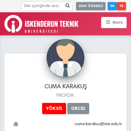
ADAY ÖĞRENCİ
EN
TR
Menü
CUMA KARAKUŞ
PROF.DR.
YÖKSİS
ORCID
cuma.karakus
@
iste.edu
.tr