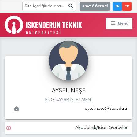
ADAY ÖĞRENCİ
EN
TR
Menü
AYSEL NEŞE
BİLGİSAYAR İŞLETMENİ
aysel.nese
@
iste.edu
.tr
Akademik/İdari Görevler