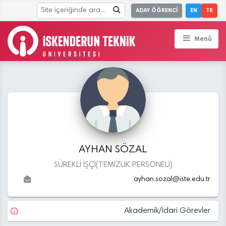
ADAY ÖĞRENCİ
EN
TR
Menü
AYHAN SÖZAL
SÜREKLİ İŞÇİ(TEMİZLİK PERSONELİ)
ayhan.sozal
@
iste.edu
.tr
Akademik/İdari Görevler