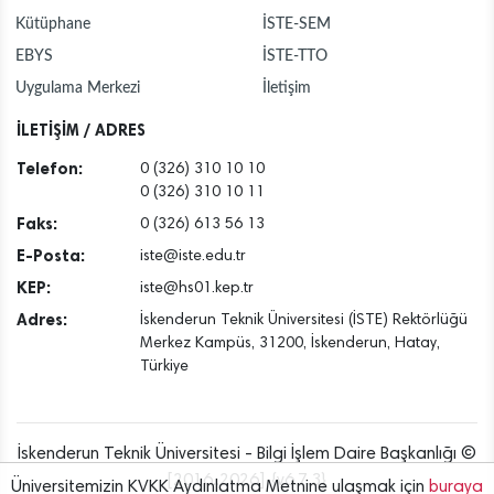
Kütüphane
İSTE-SEM
EBYS
İSTE-TTO
Uygulama Merkezi
İletişim
İLETİŞİM / ADRES
Telefon:
0 (326) 310 10 10
0 (326) 310 10 11
Faks:
0 (326) 613 56 13
E-Posta:
iste@iste.edu.tr
KEP:
iste@hs01.kep.tr
Adres:
İskenderun Teknik Üniversitesi (İSTE) Rektörlüğü
Merkez Kampüs, 31200, İskenderun, Hatay,
Türkiye
İskenderun Teknik Üniversitesi - Bilgi İşlem Daire Başkanlığı ©
[2016..2026] {v6.7.3}
Üniversitemizin KVKK Aydınlatma Metnine ulaşmak için
buraya