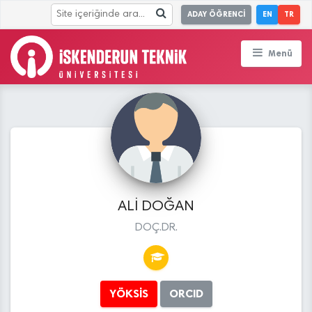
ADAY ÖĞRENCİ
EN
TR
Menü
ALİ DOĞAN
DOÇ.DR.
YÖKSİS
ORCID