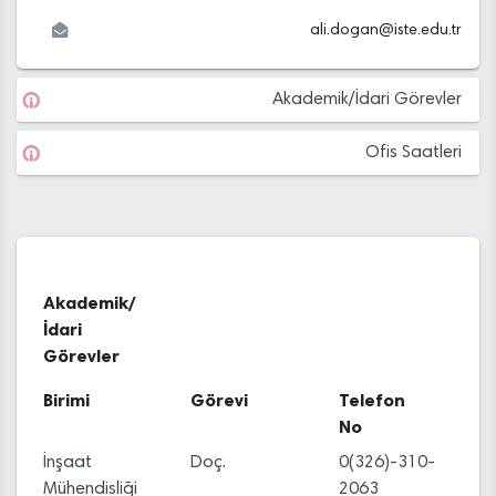
ali.dogan
@
iste.edu
.tr
Akademik/İdari Görevler
Ofis Saatleri
Akademik/
İdari
Görevler
Birimi
Görevi
Telefon
No
İnşaat
Doç.
0(326)-310-
Mühendisliği
2063