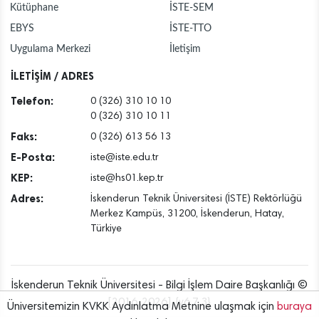
Kütüphane
İSTE-SEM
EBYS
İSTE-TTO
Uygulama Merkezi
İletişim
İLETİŞİM / ADRES
Telefon:
0 (326) 310 10 10
0 (326) 310 10 11
Faks:
0 (326) 613 56 13
E-Posta:
iste@iste.edu.tr
KEP:
iste@hs01.kep.tr
Adres:
İskenderun Teknik Üniversitesi (İSTE) Rektörlüğü
Merkez Kampüs, 31200, İskenderun, Hatay,
Türkiye
İskenderun Teknik Üniversitesi - Bilgi İşlem Daire Başkanlığı ©
[2016..2026] {v6.7.3}
Üniversitemizin KVKK Aydınlatma Metnine ulaşmak için
buraya