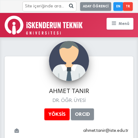
ADAY ÖĞRENCİ
EN
TR
Menü
AHMET TANIR
DR. ÖĞR. ÜYESİ
YÖKSİS
ORCID
ahmet.tanir
@
iste.edu
.tr