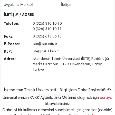
Uygulama Merkezi
İletişim
İLETİŞİM / ADRES
Telefon:
0 (326) 310 10 10
0 (326) 310 10 11
Faks:
0 (326) 613 56 13
E-Posta:
iste@iste.edu.tr
KEP:
iste@hs01.kep.tr
Adres:
İskenderun Teknik Üniversitesi (İSTE) Rektörlüğü
Merkez Kampüs, 31200, İskenderun, Hatay,
Türkiye
İskenderun Teknik Üniversitesi - Bilgi İşlem Daire Başkanlığı ©
[2016..2026] {v6.7.3}
Üniversitemizin KVKK Aydınlatma Metnine ulaşmak için
buraya
tıklayabilirsiniz.
Daha iyi bir kullanıcı deneyimi sunabilmek için çerezler (cookie)