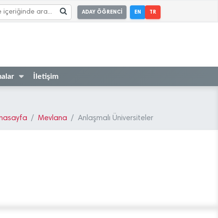
ADAY ÖĞRENCİ
EN
TR
alar
İletişim
nasayfa
Mevlana
Anlaşmalı Üniversiteler