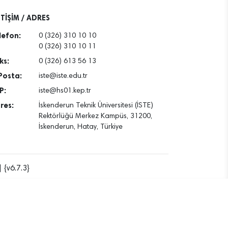
ETİŞİM / ADRES
lefon:
0 (326) 310 10 10
0 (326) 310 10 11
ks:
0 (326) 613 56 13
Posta:
iste@iste.edu.tr
P:
iste@hs01.kep.tr
res:
İskenderun Teknik Üniversitesi (İSTE)
Rektörlüğü Merkez Kampüs, 31200,
İskenderun, Hatay, Türkiye
 {v6.7.3}