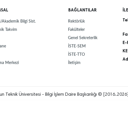
MSAL
BAĞLANTILAR
İL
Te
/Akademik Bilgi Sist.
Rektörlük
ik Takvim
Fakülteler
Fa
Genel Sekreterlik
E-
ane
İSTE-SEM
KE
İSTE-TTO
Ad
ma Merkezi
İletişim
un Teknik Üniversitesi - Bilgi İşlem Daire Başkanlığı © [2016..2026]