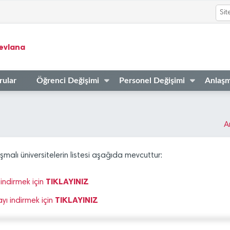
evlana
rular
Öğrenci Değişimi
Personel Değişimi
Anlaşm
A
lı üniversitelerin listesi aşağıda mevcuttur:
TIKLAYINIZ
 indirmek için
TIKLAYINIZ
ayı indirmek için