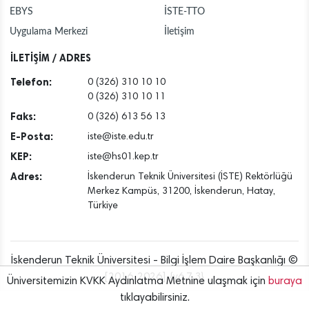
EBYS
İSTE-TTO
Uygulama Merkezi
İletişim
İLETİŞİM / ADRES
Telefon:
0 (326) 310 10 10
0 (326) 310 10 11
Faks:
0 (326) 613 56 13
E-Posta:
iste@iste.edu.tr
KEP:
iste@hs01.kep.tr
Adres:
İskenderun Teknik Üniversitesi (İSTE) Rektörlüğü
Merkez Kampüs, 31200, İskenderun, Hatay,
Türkiye
İskenderun Teknik Üniversitesi - Bilgi İşlem Daire Başkanlığı ©
[2016..2026] {v6.7.3}
Üniversitemizin KVKK Aydınlatma Metnine ulaşmak için
buraya
tıklayabilirsiniz.