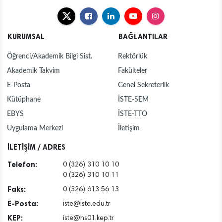
KURUMSAL
BAĞLANTILAR
Öğrenci/Akademik Bilgi Sist.
Rektörlük
Akademik Takvim
Fakülteler
E-Posta
Genel Sekreterlik
Kütüphane
İSTE-SEM
EBYS
İSTE-TTO
Uygulama Merkezi
İletişim
İLETİŞİM / ADRES
Telefon:
0 (326) 310 10 10
0 (326) 310 10 11
Faks:
0 (326) 613 56 13
E-Posta:
iste@iste.edu.tr
KEP:
iste@hs01.kep.tr