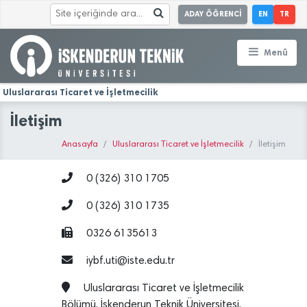
ADAY ÖĞRENCİ
EN
TR
Menü
Uluslararası Ticaret ve İşletmecilik
İletişim
Anasayfa
Uluslararası Ticaret ve İşletmecilik
İletişim
0 (326) 310 1705
0 (326) 310 1735
0326 6135613
iybf.uti@iste.edu.tr
Uluslararası Ticaret ve İşletmecilik
Bölümü, İskenderun Teknik Üniversitesi,