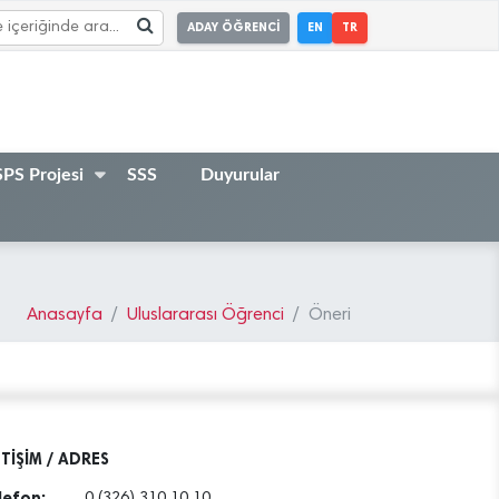
ADAY ÖĞRENCİ
EN
TR
PS Projesi
SSS
Duyurular
Anasayfa
Uluslararası Öğrenci
Öneri
ETİŞİM / ADRES
lefon:
0 (326) 310 10 10