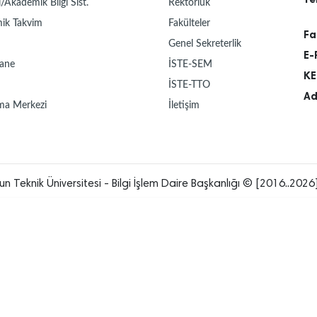
/Akademik Bilgi Sist.
Rektörlük
ik Takvim
Fakülteler
Fa
Genel Sekreterlik
E-
ane
İSTE-SEM
KE
İSTE-TTO
Ad
ma Merkezi
İletişim
un Teknik Üniversitesi - Bilgi İşlem Daire Başkanlığı © [2016..2026]