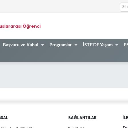
uslararası Öğrenci
Başvuru ve Kabul
Programlar
İSTE'DE Yaşam
ES
MSAL
BAĞLANTILAR
İL
Te