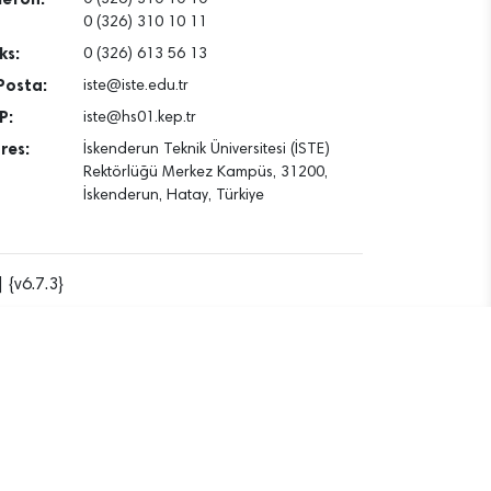
0 (326) 310 10 11
ks:
0 (326) 613 56 13
Posta:
iste@iste.edu.tr
P:
iste@hs01.kep.tr
res:
İskenderun Teknik Üniversitesi (İSTE)
Rektörlüğü Merkez Kampüs, 31200,
İskenderun, Hatay, Türkiye
 {v6.7.3}