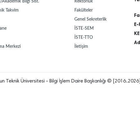
/Akademik Bilgi Sist.
Rektörlük
ik Takvim
Fakülteler
Fa
Genel Sekreterlik
E-
ane
İSTE-SEM
KE
İSTE-TTO
Ad
ma Merkezi
İletişim
un Teknik Üniversitesi - Bilgi İşlem Daire Başkanlığı © [2016..2026]