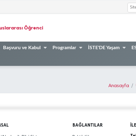
uslararası Öğrenci
Başvuru ve Kabul
Programlar
İSTE'DE Yaşam
ES
Anasayfa
MSAL
BAĞLANTILAR
İL
Te