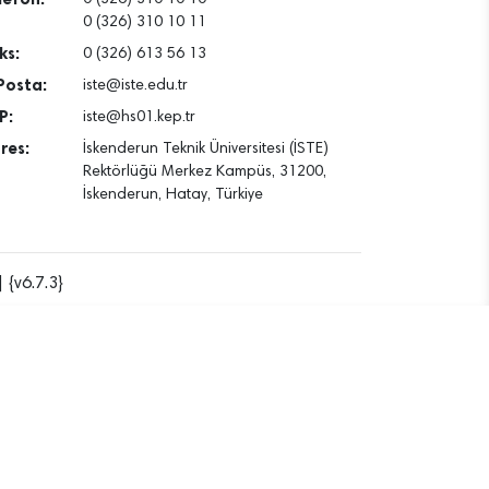
0 (326) 310 10 11
ks:
0 (326) 613 56 13
Posta:
iste@iste.edu.tr
P:
iste@hs01.kep.tr
res:
İskenderun Teknik Üniversitesi (İSTE)
Rektörlüğü Merkez Kampüs, 31200,
İskenderun, Hatay, Türkiye
 {v6.7.3}