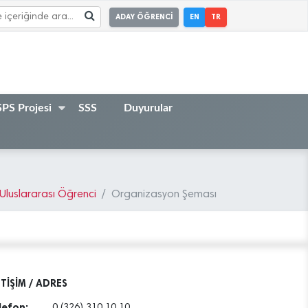
ADAY ÖĞRENCİ
EN
TR
PS Projesi
SSS
Duyurular
Uluslararası Öğrenci
Organizasyon Şeması
ETİŞİM / ADRES
lefon:
0 (326) 310 10 10