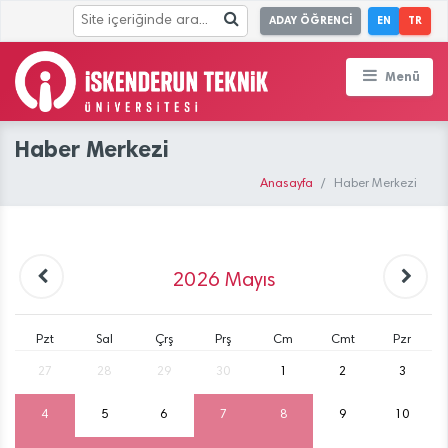
ADAY ÖĞRENCİ
EN
TR
Menü
Haber Merkezi
Anasayfa
Haber Merkezi
2026
Mayıs
Pzt
Sal
Çrş
Prş
Cm
Cmt
Pzr
27
28
29
30
1
2
3
4
5
6
7
8
9
10