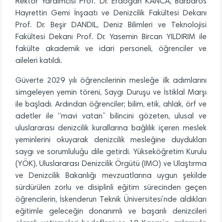
Rektör Yardımcısı Prof. Dr. Erdoğan KANCA, Barbaros
Hayrettin Gemi İnşaatı ve Denizcilik Fakültesi Dekanı
Prof. Dr. Beşir DANDIL, Deniz Bilimleri ve Teknolojisi
Fakültesi Dekanı Prof. Dr. Yasemin Bircan YILDIRIM ile
fakülte akademik ve idari personeli, öğrenciler ve
aileleri katıldı.
Güverte 2029 yılı öğrencilerinin mesleğe ilk adımlarını
simgeleyen yemin töreni, Saygı Duruşu ve İstiklal Marşı
ile başladı. Ardından öğrenciler; bilim, etik, ahlak, örf ve
adetler ile “mavi vatan” bilincini gözeten, ulusal ve
uluslararası denizcilik kurallarına bağlılık içeren meslek
yeminlerini okuyarak denizcilik mesleğine duydukları
saygı ve sorumluluğu dile getirdi. Yükseköğretim Kurulu
(YÖK), Uluslararası Denizcilik Örgütü (IMO) ve Ulaştırma
ve Denizcilik Bakanlığı mevzuatlarına uygun şekilde
sürdürülen zorlu ve disiplinli eğitim sürecinden geçen
öğrencilerin, İskenderun Teknik Üniversitesi’nde aldıkları
eğitimle geleceğin donanımlı ve başarılı denizcileri