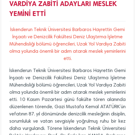
VARDİYA ZABİTİ ADAYLARI MESLEK
YEMİNİ ETTİ
İskenderun
Teknik
Üniversitesi
Barbaros
Hayrettin
Gemi
İnşaatı
ve
Denizcilik
Fakültesi
Deniz
Ulaştırma
İşletme
Mühendisliği
bölümü
öğrencileri,
Uzak
Yol
Vardiya
Zabiti
olma
yolunda
önemli
bir
adım
atarak
meslek
yeminlerini
etti.
İskenderun Teknik Üniversitesi Barbaros Hayrettin Gemi
İnşaatı ve Denizcilik Fakültesi Deniz Ulaştırma İşletme
Mühendisliği bölümü öğrencileri, Uzak Yol Vardiya Zabiti
olma yolunda önemli bir adım atarak meslek yeminlerini
etti. 10 Kasım Pazartesi günü fakülte tören alanında
düzenlenen törende, Gazi Mustafa Kemal ATATÜRK’ün
vefatının 87. yıl dönümünde denizcilik mesleğinin disiplin,
sorumluluk ve vatan sevgisiyle yoğrulmuş ruhu bir kez
daha vurgulandı. Törene İskenderun Teknik Üniversitesi