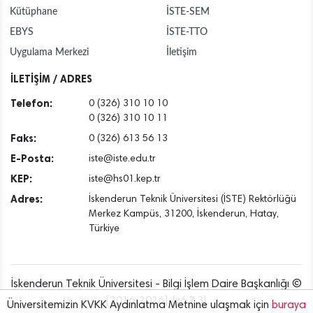
Kütüphane
İSTE-SEM
EBYS
İSTE-TTO
Uygulama Merkezi
İletişim
İLETİŞİM / ADRES
Telefon:
0 (326) 310 10 10
0 (326) 310 10 11
Faks:
0 (326) 613 56 13
E-Posta:
iste@iste.edu.tr
KEP:
iste@hs01.kep.tr
Adres:
İskenderun Teknik Üniversitesi (İSTE) Rektörlüğü
Merkez Kampüs, 31200, İskenderun, Hatay,
Türkiye
İskenderun Teknik Üniversitesi - Bilgi İşlem Daire Başkanlığı ©
[2016..2026] {v6.7.3}
Üniversitemizin KVKK Aydınlatma Metnine ulaşmak için
buraya