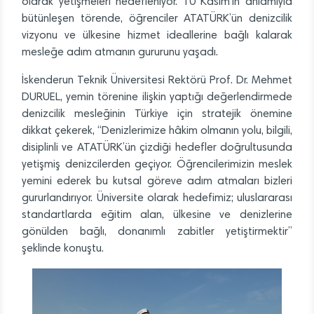
olarak yetişmeleri hedefleniyor. 10 Kasım’ın anlamıyla
bütünleşen törende, öğrenciler ATATÜRK’ün denizcilik
vizyonu ve ülkesine hizmet ideallerine bağlı kalarak
mesleğe adım atmanın gururunu yaşadı.
İskenderun Teknik Üniversitesi Rektörü Prof. Dr. Mehmet
DURUEL, yemin törenine ilişkin yaptığı değerlendirmede
denizcilik mesleğinin Türkiye için stratejik önemine
dikkat çekerek, “Denizlerimize hâkim olmanın yolu, bilgili,
disiplinli ve ATATÜRK’ün çizdiği hedefler doğrultusunda
yetişmiş denizcilerden geçiyor. Öğrencilerimizin meslek
yemini ederek bu kutsal göreve adım atmaları bizleri
gururlandırıyor. Üniversite olarak hedefimiz; uluslararası
standartlarda eğitim alan, ülkesine ve denizlerine
gönülden bağlı, donanımlı zabitler yetiştirmektir”
şeklinde konuştu.