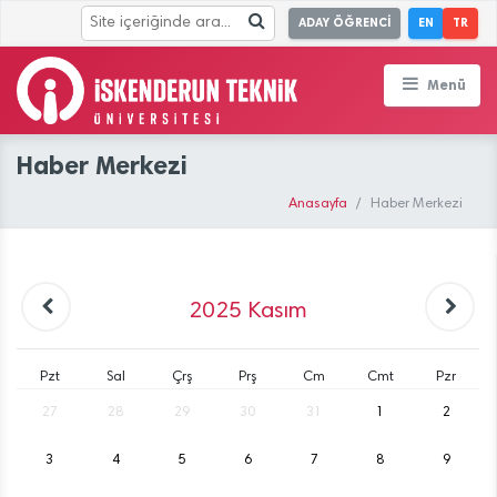
ADAY ÖĞRENCİ
EN
TR
Menü
Haber Merkezi
Anasayfa
Haber Merkezi
2025
Kasım
Pzt
Sal
Çrş
Prş
Cm
Cmt
Pzr
27
28
29
30
31
1
2
3
4
5
6
7
8
9