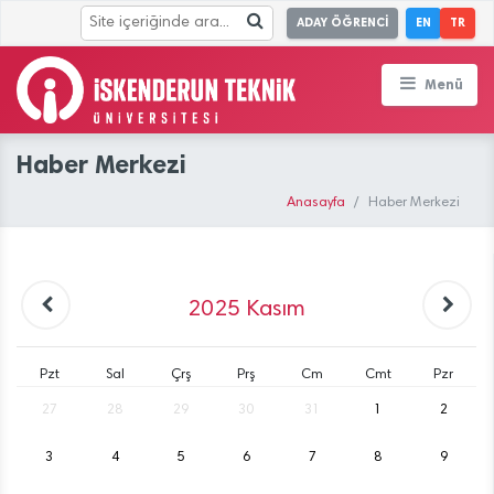
ADAY ÖĞRENCİ
EN
TR
Menü
Haber Merkezi
Anasayfa
Haber Merkezi
2025
Kasım
Pzt
Sal
Çrş
Prş
Cm
Cmt
Pzr
27
28
29
30
31
1
2
3
4
5
6
7
8
9