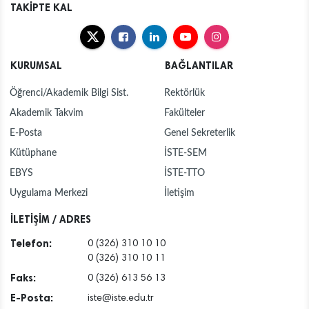
TAKİPTE KAL
KURUMSAL
BAĞLANTILAR
Öğrenci/Akademik Bilgi Sist.
Rektörlük
Akademik Takvim
Fakülteler
E-Posta
Genel Sekreterlik
Kütüphane
İSTE-SEM
EBYS
İSTE-TTO
Uygulama Merkezi
İletişim
İLETİŞİM / ADRES
Telefon:
0 (326) 310 10 10
0 (326) 310 10 11
Faks:
0 (326) 613 56 13
E-Posta:
iste@iste.edu.tr