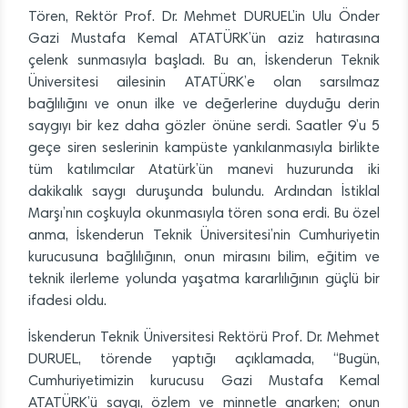
Tören, Rektör Prof. Dr. Mehmet DURUEL’in Ulu Önder
Gazi Mustafa Kemal ATATÜRK’ün aziz hatırasına
çelenk sunmasıyla başladı. Bu an, İskenderun Teknik
Üniversitesi ailesinin ATATÜRK’e olan sarsılmaz
bağlılığını ve onun ilke ve değerlerine duyduğu derin
saygıyı bir kez daha gözler önüne serdi. Saatler 9’u 5
geçe siren seslerinin kampüste yankılanmasıyla birlikte
tüm katılımcılar Atatürk’ün manevi huzurunda iki
dakikalık saygı duruşunda bulundu. Ardından İstiklal
Marşı’nın coşkuyla okunmasıyla tören sona erdi. Bu özel
anma, İskenderun Teknik Üniversitesi’nin Cumhuriyetin
kurucusuna bağlılığının, onun mirasını bilim, eğitim ve
teknik ilerleme yolunda yaşatma kararlılığının güçlü bir
ifadesi oldu.
İskenderun Teknik Üniversitesi Rektörü Prof. Dr. Mehmet
DURUEL, törende yaptığı açıklamada, “Bugün,
Cumhuriyetimizin kurucusu Gazi Mustafa Kemal
ATATÜRK’ü saygı, özlem ve minnetle anarken; onun