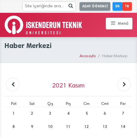
ADAY ÖĞRENCİ
EN
TR
Menü
Haber Merkezi
Anasayfa
Haber Merkezi
2021
Kasım
Pzt
Sal
Çrş
Prş
Cm
Cmt
Pzr
1
2
3
4
5
6
7
8
9
10
11
12
13
14