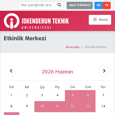
ADAY ÖĞRENCİ
EN
TR
Menü
Etkinlik Merkezi
Anasayfa
Etkinlik Merkezi
2026
Haziran
Pzt
Sal
Çrş
Prş
Cm
Cmt
Pzr
1
2
3
4
5
6
7
8
9
10
11
12
13
14