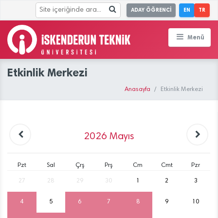
ADAY ÖĞRENCİ
EN
TR
Menü
Etkinlik Merkezi
Anasayfa
Etkinlik Merkezi
2026
Mayıs
Pzt
Sal
Çrş
Prş
Cm
Cmt
Pzr
27
28
29
30
1
2
3
4
5
6
7
8
9
10