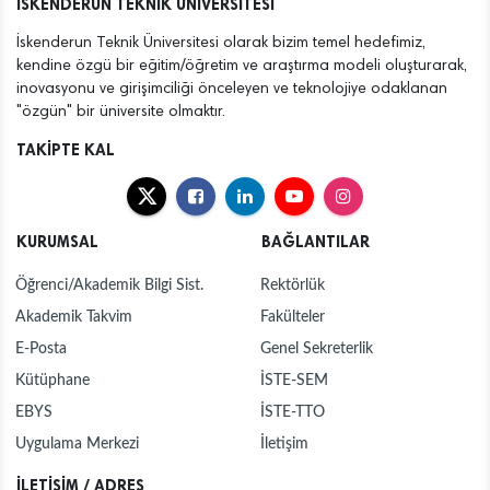
İSKENDERUN TEKNİK ÜNİVERSİTESİ
İskenderun Teknik Üniversitesi olarak bizim temel hedefimiz,
kendine özgü bir eğitim/öğretim ve araştırma modeli oluşturarak,
inovasyonu ve girişimciliği önceleyen ve teknolojiye odaklanan
"özgün" bir üniversite olmaktır.
TAKİPTE KAL
KURUMSAL
BAĞLANTILAR
Öğrenci/Akademik Bilgi Sist.
Rektörlük
Akademik Takvim
Fakülteler
E-Posta
Genel Sekreterlik
Kütüphane
İSTE-SEM
EBYS
İSTE-TTO
Uygulama Merkezi
İletişim
İLETİŞİM / ADRES