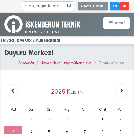
ADAY ÖĞRENCİ
EN
TR
Menü
Havacılık ve Uzay Mühendisliği
Duyuru Merkezi
Anasayfa
Havacılık ve Uzay Mühendisliği
Duyuru Merkezi
2025
Kasım
Pzt
Sal
Çrş
Prş
Cm
Cmt
Pzr
27
28
29
30
31
1
2
3
4
5
6
7
8
9