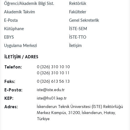
Öğrenci/Akademik Bilgi Sist.
Rektörlük
Akademik Takvim
Fakülteler
E-Posta
Genel Sekreterlik
Kütüphane
İSTE-SEM
EBYS
İSTE-TTO
Uygulama Merkezi
İletişim
İLETİŞİM / ADRES
Telefon:
0 (326) 310 10 10
0 (326) 310 10 11
Faks:
0 (326) 613 56 13
E-Posta:
iste@iste.edu.tr
KEP:
iste@hs01.kep.tr
Adres:
İskenderun Teknik Üniversitesi (İSTE) Rektörlüğü
Merkez Kampüs, 31200, İskenderun, Hatay,
Türkiye