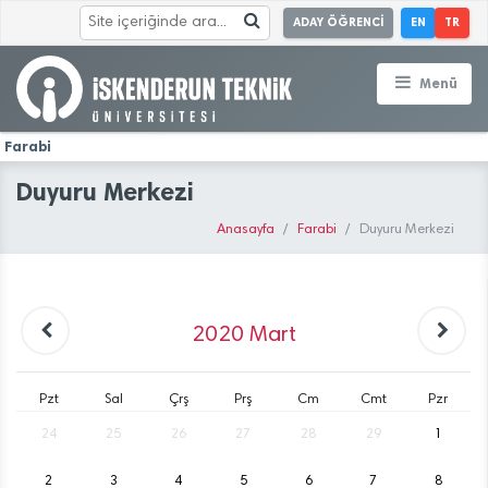
ADAY ÖĞRENCİ
EN
TR
Menü
Farabi
Duyuru Merkezi
Anasayfa
Farabi
Duyuru Merkezi
2020
Mart
Pzt
Sal
Çrş
Prş
Cm
Cmt
Pzr
24
25
26
27
28
29
1
2
3
4
5
6
7
8