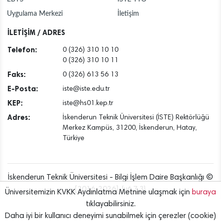
Uygulama Merkezi
İletişim
İLETİŞİM / ADRES
Telefon:
0 (326) 310 10 10
0 (326) 310 10 11
Faks:
0 (326) 613 56 13
E-Posta:
iste@iste.edu.tr
KEP:
iste@hs01.kep.tr
Adres:
İskenderun Teknik Üniversitesi (İSTE) Rektörlüğü
Merkez Kampüs, 31200, İskenderun, Hatay,
Türkiye
İskenderun Teknik Üniversitesi - Bilgi İşlem Daire Başkanlığı ©
[2016..2026] {v6.7.3}
Üniversitemizin KVKK Aydınlatma Metnine ulaşmak için
buraya
tıklayabilirsiniz.
Daha iyi bir kullanıcı deneyimi sunabilmek için çerezler (cookie)