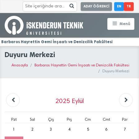
ADAY ÖĞRENCİ
EN
TR
Menü
Barbaros Hayrettin Gemi İnşaatı ve Denizcilik Fakültesi
Duyuru Merkezi
Anasayfa
Barbaros Hayrettin Gemi İnşaatı ve Denizcilik Fakültesi
Duyuru Merkezi
2025
Eylül
Pzt
Sal
Çrş
Prş
Cm
Cmt
Pzr
1
2
3
4
5
6
7