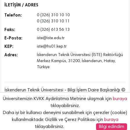
İLETİŞİM / ADRES
Telefon:
0 (326) 310 10 10
0 (326) 310 10 11
Faks:
0 (326) 613 56 13
E-Posta:
iste@iste.edu.tr
KEP:
iste@hs01.kep.tr
Adres:
İskenderun Teknik Üniversitesi (İSTE) Rektörlüğü
Merkez Kampüs, 31200, İskenderun, Hatay,
Türkiye
İskenderun Teknik Üniversitesi - Bilgi İşlem Daire Başkanlığı ©
[2016..2026] {v6.7.3}
Üniversitemizin KVKK Aydınlatma Metnine ulaşmak için
buraya
tıklayabilirsiniz.
Daha iyi bir kullanıcı deneyimi sunabilmek için çerezler (cookie)
kullanılmaktadır. Gizlilik ve Çerez Politikası için
buraya
tıklayabilirsiniz.
Bilgi edindim