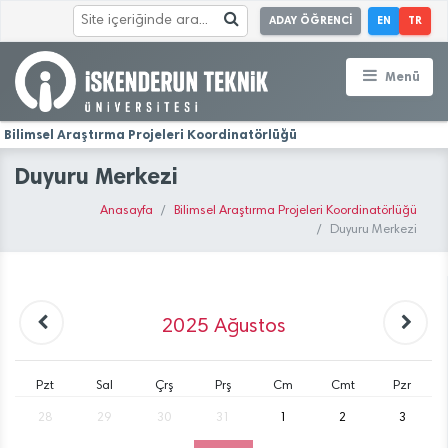
ADAY ÖĞRENCİ
EN
TR
Menü
Bilimsel Araştırma Projeleri Koordinatörlüğü
Duyuru Merkezi
Anasayfa
Bilimsel Araştırma Projeleri Koordinatörlüğü
Duyuru Merkezi
2025
Ağustos
Pzt
Sal
Çrş
Prş
Cm
Cmt
Pzr
28
29
30
31
1
2
3