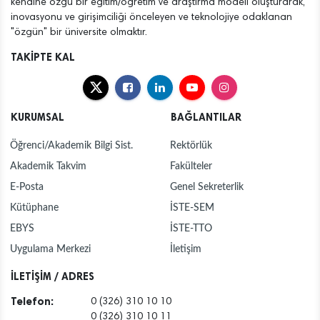
kendine özgü bir eğitim/öğretim ve araştırma modeli oluşturarak,
inovasyonu ve girişimciliği önceleyen ve teknolojiye odaklanan
"özgün" bir üniversite olmaktır.
TAKİPTE KAL
KURUMSAL
BAĞLANTILAR
Öğrenci/Akademik Bilgi Sist.
Rektörlük
Akademik Takvim
Fakülteler
E-Posta
Genel Sekreterlik
Kütüphane
İSTE-SEM
EBYS
İSTE-TTO
Uygulama Merkezi
İletişim
İLETİŞİM / ADRES
Telefon:
0 (326) 310 10 10
0 (326) 310 10 11